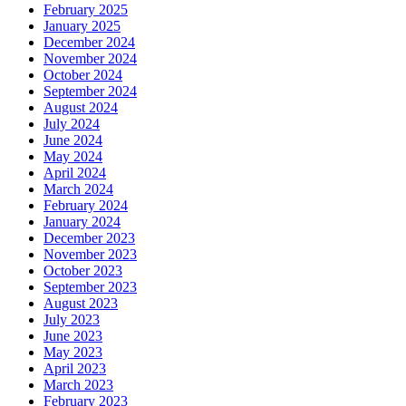
February 2025
January 2025
December 2024
November 2024
October 2024
September 2024
August 2024
July 2024
June 2024
May 2024
April 2024
March 2024
February 2024
January 2024
December 2023
November 2023
October 2023
September 2023
August 2023
July 2023
June 2023
May 2023
April 2023
March 2023
February 2023