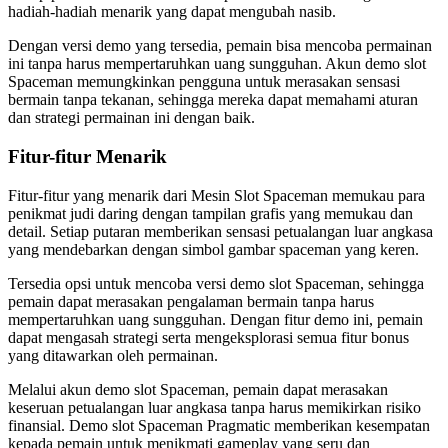
hadiah-hadiah menarik yang dapat mengubah nasib.
Dengan versi demo yang tersedia, pemain bisa mencoba permainan
ini tanpa harus mempertaruhkan uang sungguhan. Akun demo slot
Spaceman memungkinkan pengguna untuk merasakan sensasi
bermain tanpa tekanan, sehingga mereka dapat memahami aturan
dan strategi permainan ini dengan baik.
Fitur-fitur Menarik
Fitur-fitur yang menarik dari Mesin Slot Spaceman memukau para
penikmat judi daring dengan tampilan grafis yang memukau dan
detail. Setiap putaran memberikan sensasi petualangan luar angkasa
yang mendebarkan dengan simbol gambar spaceman yang keren.
Tersedia opsi untuk mencoba versi demo slot Spaceman, sehingga
pemain dapat merasakan pengalaman bermain tanpa harus
mempertaruhkan uang sungguhan. Dengan fitur demo ini, pemain
dapat mengasah strategi serta mengeksplorasi semua fitur bonus
yang ditawarkan oleh permainan.
Melalui akun demo slot Spaceman, pemain dapat merasakan
keseruan petualangan luar angkasa tanpa harus memikirkan risiko
finansial. Demo slot Spaceman Pragmatic memberikan kesempatan
kepada pemain untuk menikmati gameplay yang seru dan